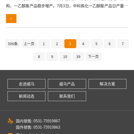
构，一乙醇胺产品稳步增产。7月3日，中科炼化一乙醇胺产品日产量67
45吨，
306条
上一页
1
2
3
4
5
6
7
8
9
10
39
下一页
走进威马
威马产品
解决方案
新闻动态
联系我们
国内销售: 0531-75919867
国外销售: 0531-75919863