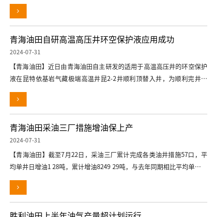
孔等作
青海油田自研高温高压井环空保护液应用成功
2024-07-31
【青海油田】近日由青海油田自主研发的适用于高温高压井的环空保护
液在昆特依基岩气藏极端高温井昆2-2井顺利顶替入井，为顺利完井投
产提供
青海油田采油三厂措施增油保上产
2024-07-31
【青海油田】截至7月22日，采油三厂累计完成各类油井措施57口，平
均单井日增油1 28吨，累计增油8249 29吨，与去年同期相比平均单井日
增油提
胜利油田上半年油气产量超计划运行