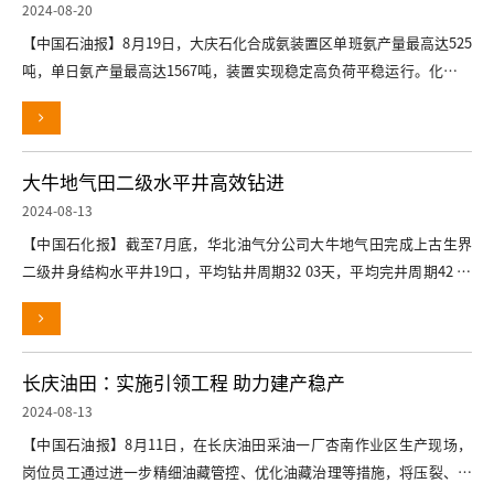
2024-08-20
【中国石油报】8月19日，大庆石化合成氨装置区单班氨产量最高达525
吨，单日氨产量最高达1567吨，装置实现稳定高负荷平稳运行。化肥运
行部创
大牛地气田二级水平井高效钻进
2024-08-13
【中国石化报】截至7月底，华北油气分公司大牛地气田完成上古生界
二级井身结构水平井19口，平均钻井周期32 03天，平均完井周期42 96
天，较
长庆油田：实施引领工程 助力建产稳产
2024-08-13
【中国石油报】8月11日，在长庆油田采油一厂杏南作业区生产现场，
岗位员工通过进一步精细油藏管控、优化油藏治理等措施，将压裂、补