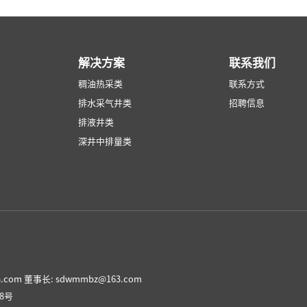
解决方案
联系我们
稠油热采类
联系方式
排水采气井类
招聘信息
排液井类
深井中排量类
.com
董事长: sdwmmbz@163.com
8号