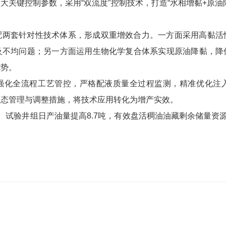
大关键控制参数，采用“双流度”控制技术，打造“水相增黏+原油
配两套针对性技术体系，形成双重增效合力。一方面采用高黏活
及不均问题；另一方面运用生物化学复合体系实现原油降黏，降
优势。
强化全流程工艺管控，严格配液质量全过程监测，精准优化注
动态管理与调整措施，将技术应用转化为增产实效。
。试验井组日产油量提高8.7吨，有效盘活稠油油藏剩余储量资源